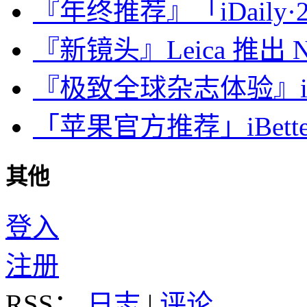
『年终推荐』「iDaily·2
『新镜头』Leica 推出 Noct
『极致全球杂志体验』iDa
「苹果官方推荐」iBette
其他
登入
注册
RSS：
日志
|
评论