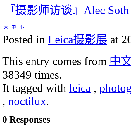
『摄影师访谈』Alec So
大
|
中
|
小
Posted in
Leica摄影展
at 2
This entry comes from
中
38349 times.
It tagged with
leica
,
photog
,
noctilux
.
0 Responses