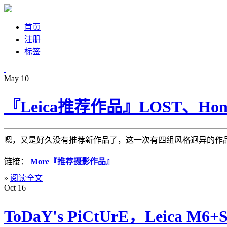
首页
注册
标签
May
10
『Leica推荐作品』LOST、Hongko
嗯，又是好久没有推荐新作品了，这一次有四组风格迥异的作品
链接：
More『推荐摄影作品』
»
阅读全文
Oct
16
ToDaY's PiCtUrE，Leica M6+