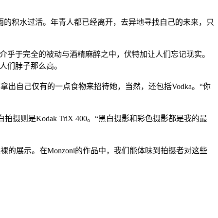
雨的积水过活。年青人都已经离开，去异地寻找自己的未来，只
态介乎于完全的被动与酒精麻醉之中，伏特加让人们忘记现实。
到人们脖子那么高。
人都拿出自己仅有的一点食物来招待她，当然，还包括Vodka。“你
卷，黑白拍摄则是Kodak TriX 400。“黑白摄影和彩色摄影都是我的最
的展示。在Monzoni的作品中，我们能体味到拍摄者对这些