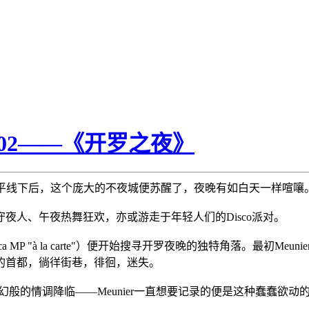
7.02——《开罗之夜》
阳落到地平线下后，这个庞大的不夜城便苏醒了，夜晚有如白天一样喧嚷
夜人、午夜热舞狂欢，亦或游走于年轻人们的Disco派对。
P（Leica MP "à la carte"）便开始搜寻开罗夜晚的独特角落。最
的首都，徜徉街巷，徘徊，迷失。
着魔幻般的情调降临——Meunier一直想要记录的便是这种蠢蠢