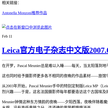
相关链接：
Antonella Monzoni推荐作品
Feb
11
Leica官方电子杂志中文版200
在开罗，Pascal Meunier总是难以入睡——每天，当太
这也同时给予摄影师更多各不相同的夜晚的作品素材——旅馆守
从2003年开始，Pascal Meunier手中的特别定制版Leica M
烈兴趣——于是，这名法国摄影师每年都要造访这个古国埃及
Meunier钟情这种东方情韵的夜晚——夕阳西落，夜晚伴随
水烟，没有高低贵贱之分，连道德的界限都慢慢消逝。