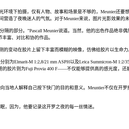
在低光环境下拍摄，仅有人物、故事和场景是不够的，Meunier
意间营造了夜晚迷人的气氛。对于Meunier来说，图片光影效果
的部分。”Pascall Meunier说道。当然，他的出色作品
节丰富、对比和协的作品。
法预测的变动在胶片上留下丰富而模糊的映像，仿佛给胶片以生命力
M 1:2,8/21 mm ASPH以及Leica Summicron-M 1:2/35
常用的胶片则为Fuji Provia 400 F——不仅能够提供高的
er向当地人解释自己按下快门的目的和意义。Meuntier不仅
以成眠，因为，他要记录这开罗之夜的每一丝情迷。