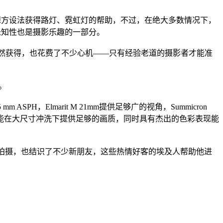
还要想方设法获得路灯、霓虹灯的帮助，不过，在绝大多数情况下，
的未知性也是摄影乐趣的一部分。
绝非偶然获得，也花费了不少心机——只有经验老道的摄影者才能准
。
 mm ASPH，Elmarit M 21mm提供足够广的视角，Summicron
感光度，还能在大尺寸冲洗下提供足够的画质，同时具有杰出的色彩表现能
在开罗拍摄，也结识了不少新朋友，这些热情好客的埃及人帮助他进