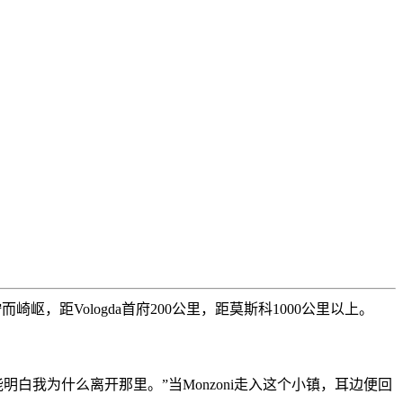
崎岖，距Vologda首府200公里，距莫斯科1000公里以上。
你能明白我为什么离开那里。”当Monzoni走入这个小镇，耳边便回