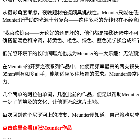
从摄影角度考虑，夜晚题材拍摄颇具挑战性。Meunier只能
Meunier所借助的光源十分复杂——这种多彩的光线也在不经
“我喜欢惊喜——无论好的还是坏的，他们都是摄影历险中不可分隔
确搭配暖色和冷调，将黄色、橙色、绿色、蓝色光学揉合成细
低光照环境下的长时间曝光也成为Meunier的一大乐趣：无
在Meuntier的开罗之夜系列作品中，他使用频率最高的两支镜头分别为Elmarit-
35mm则有如多面手，能够适应多种场景的需求。Meuntier最
力。
几个简单的阿拉伯单词，几张此前的作品，便足以帮助Meunti
一步了解埃及的文化，让他更流恋这片土地。
每次回到这个尼罗河上的城市，Meuntier便知道，自己将难
点击这里查看10张Meuntier作品