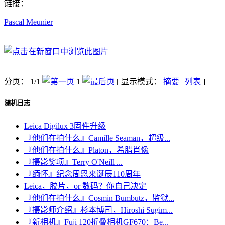
链接：
Pascal Meunier
分页： 1/1
1
[ 显示模式：
摘要
|
列表
]
随机日志
Leica Digilux 3固件升级
『他们在拍什么』Camille Seaman，超级...
『他们在拍什么』Platon，希腊肖像
『摄影奖项』Terry O'Neill ...
『缅怀』纪念周恩来诞辰110周年
Leica，胶片，or 数码？你自己决定
『他们在拍什么』Cosmin Bumbutz，监狱...
『摄影师介绍』杉本博司，Hiroshi Sugim...
『新相机』Fuji 120折叠相机GF670：Be...