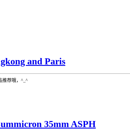
ng and Paris
推荐哦，^_^
Summicron 35mm ASPH