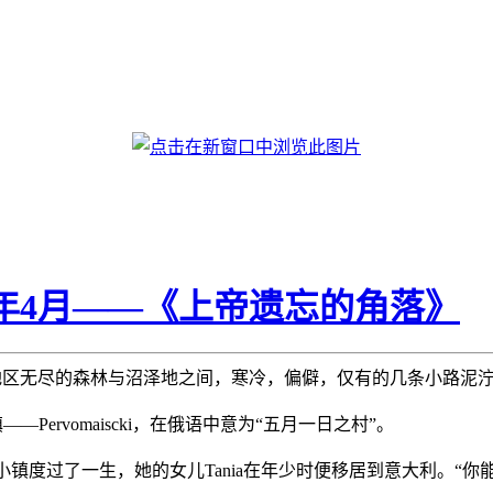
07年4月——《上帝遗忘的角落》
ogda地区无尽的森林与沼泽地之间，寒冷，偏僻，仅有的几条小路泥泞而
镇——Pervomaiscki，在俄语中意为“五月一日之村”。
—在这个小镇度过了一生，她的女儿Tania在年少时便移居到意大利。“