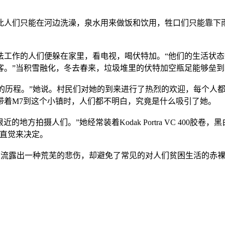
此人们只能在河边洗澡，泉水用来做饭和饮用，牲口们只能靠下
法工作的人们便躲在家里，看电视，喝伏特加。“他们的生活状
客。”当积雪融化，冬去春来，垃圾堆里的伏特加空瓶足能够垒
段独特而奇妙的历程。”她说。村民们对她的到来进行了热烈的欢迎，每个
ni带着M7到这个小镇时，人们都不明白，究竟是什么吸引了她。
我可以在很近的地方拍摄人们。”她经常装着Kodak Portra VC 400胶
的直觉来决定。
尽管流露出一种荒芜的悲伤，却避免了常见的对人们贫困生活的赤裸裸