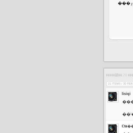
21 ITEMS / 30 PE
lisiqi
��
��ʹ
Сʨ�