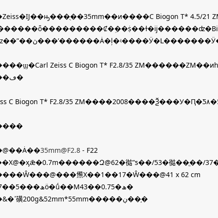
Zeiss�Ĳ��ԣ���ֻ��35mm��ͷ����C Biogon T* 4.5/
������ȫ���������Ȼ�ܹ��ṩ��ɫ�ĳ������ʣ�Bi
�䣬�ǳ��ʺ��ڽ���ʹ������Ȧ�ļ�ʵ����Ӱ�Լ�������
���ϣ�Carl Zeiss C Biogon T* F2.8/35 ZM������
�����ڡ�
����
�@��Ȧ��
35mm@F2.8
- F22
�Χ@�ӽǣ�0.7m������Զ@62�㣨ˮƽ��/53�㣨��ֱ��/3
���Ŵ���@���㷶Χ��1��17�Ŵ���@41 x 62 cm
�ṹ&�ھ���5��7ö�ṹ��M43��0.75�ھ�
����&�ߴ磺200g&52mm*55mm�����ڹ��֣�