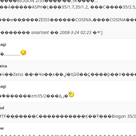
��ͬ��BIOGON 2/35���ֵ�ʵ��,5K����...
��Ȧ�����ASPH�Ļ���35/1.7,35/1.2, ���С����35/2.5
��ͷ��֪����ZEISS������COSINA,����COSINA����
������ smartant �� 2008-3-24 02:23 �༭
]
hagi
............
leica
���ӵ��Zeiss ��ʵ�Ҹо��۸��ڸ�Ҳûʲô��ֻ
hagi
����֡������zm35/2���ۺܸߡ�
sd
TF��֪�����C�����������Ķ��Ȳ���Biogon 35/2
ow