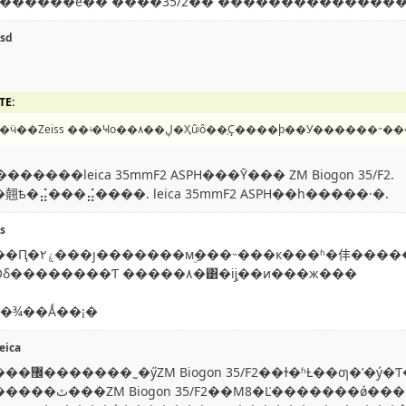
sd
TE:
���ӵ��Zeiss ��ʵ�Ҹо��۸��ڸ�Ҳûʲô��ֻҪ����þ��У�
�������leica 35mmF2 ASPH���Ȳ��� ZM Biogon 35/F2.
翹ѣ�⣬���⣬����. leica 35mmF2 ASPH��һ�����·�.
os
����Ԥ�ۼ۲���ȷ�������мۣ���˵���к���ʱ�仹���
Ӧδ��������Ƭ �����۸�͸�ĳ֧��ͷ���ж���
�¾��Ǻ��¡�
leica
�ƣ�ʹ�ý�Ƭ����Ȼ��ɨ�裬��Ҳ��̫��������ͼƬ��
M8�Ľ�������ǿ������ĵĺڰ��գ���ţ�����ӡ�C Biogon T* F2.