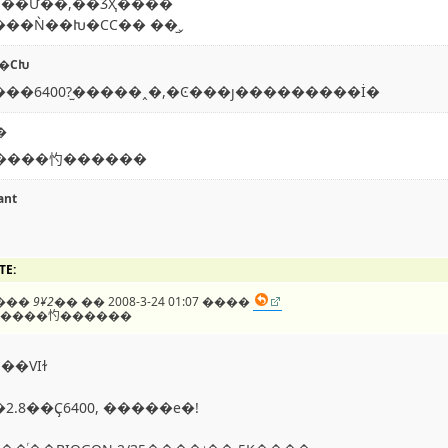
ͷ��Ư��,��ǮҲ����
��Ǹ��Խ�СС�� ��̫ˬ
�СԽ
��6400?̫�����˰�,�Ͼ���ȷ���������İ�
�
ô�����㣿������
ant
TE:
���
9¥2��
�� 2008-3-24 01:07 ����
ô�����㣿������
S��VIɫ
2.8��Ҫ6400, �����е�!