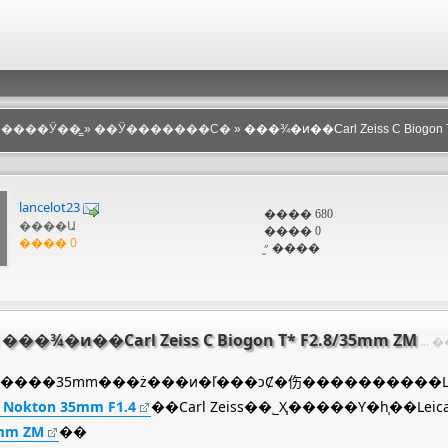
������Ӱ��̳
»
��Ӱ�������Ϲ�
» ���¾�ͷ��Carl Zeiss C Biogon T
lancelot23
���� 680
����Ա
���� 0
���� 0
״̬ ����
s] ���¾�ͷ��Carl Zeiss C Biogon T* F2.8/35mm ZM
... 
a M����35mm���ż���ͷ�ľ���ͻȻ�伤����������Le
r Nokton 35mm F1.4
5mm ZM
��