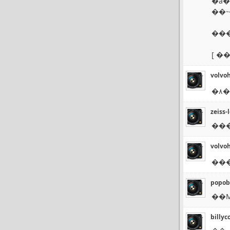
�ǻ�
��˵
���
[
���
volvo
�۸�ܺ�.
zeiss-
volvo
popob
��M
billyc