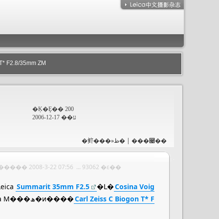
* F2.8/35mm ZM
�Ķ�Ȩ�� 200
ע�� 2006-12-17
�鿴���»ظ�
|
���⹤��
������ 2008-3-22 07:56 ... 93062 �ε��
ica
Summarit 35mm F2.5
�Լ�
Cosina Voig
��Carl Zeiss��˾Ҳ�����Ƴ�һ֧��Leica M���ھ�ͷ����
Carl Zeiss C Biogon T* F