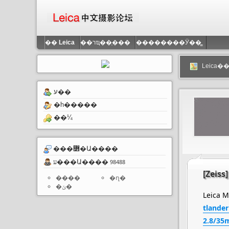
��
Leica
��רҵ��֤���
��������Ӱ��̳
Leica
ע��
�һ�����
��¼
���߻�Ա����
ע���Ա����
98488
[Zeis
����
�ղ�
�ݵ�
Leic
tlande
2.8/3