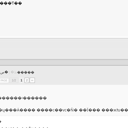
���ٷ���Ƭ��
�ص�����
�����⹲�� 20 ���ظ� |
1/2
1
2
››
R PAGE
������ʵ������
�ų���Ȧ���� ����ϲ��vc�Ǹ� ��Ϊ��� ���жԽ�
�