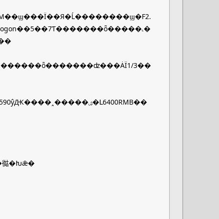
21 ZM��ϣ���Ϊ��Я�Ĺ��������ϣ�F2.
ogon��5��7Ƭ�������ȫ�����˻�
Ӱ��
ZM��ͷһ������ȫ�������ʣ���ȦΪ1/3��
Carl Zeiss C Biogon T* F2.8/35 ZM����2008����Ѯ���У�Ԥ�Ƽ۸�590ŷԪ����˰�����ۺ�Լ6400RMB��
7�㣨�Խǣ�