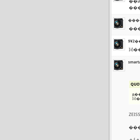
��
���
���
���
9¥2�
Ϊʲ
smart
QUO
ԭ�
Ϊʲ
ZEIS
���