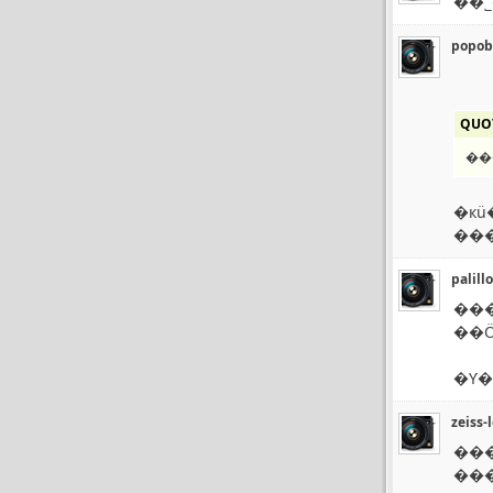
popob
QUO
�кü
���
palill
��
�Ƴ�
zeiss-
�����޼�������˷�ӳZM Biogon 35/F2��ɫ�ʱȽ�
�������ٿ���ZM Biogon 35/F2��