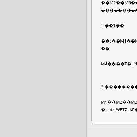
��M1��M6���ݱ�����У�Leica M���Ҳ���Ź��ܵĸĽ����Ͻ��������ǽ���8
1.��Ƭ��
��ͼ��M1��M2��M
��
M4����Ƭ�˽
2.�������
M1��M2��M3
�Leitz WETZ