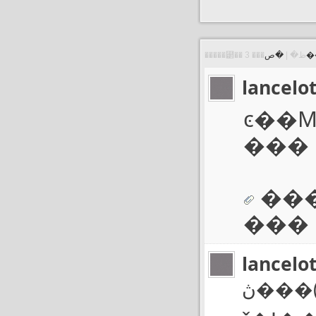
�
�����⹲�� 3 ���ظ� |
lancelo
ͼ��
���
��
���
lancelo
ڽ��