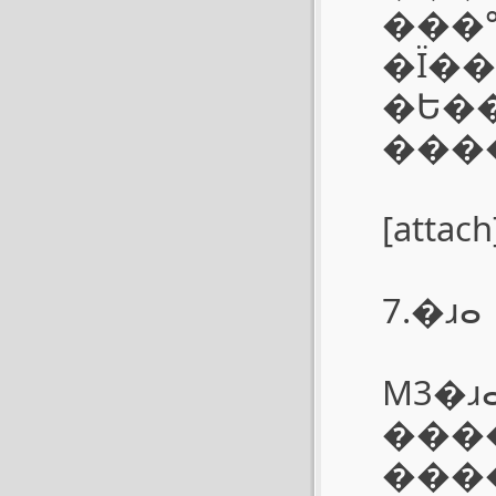
���
�Ϊ����ֱ�ߣ�M5��Ȼ�
�Ե���Ϊ�ִ٣�M4-2��M4
����
[attach
7.�ɹⴰ
M3�
���
���