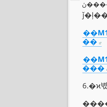
ڽ��
ǰ�ļ�
��M1�
��
��M1�
���
6.�ϰ
����