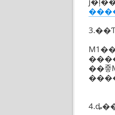
ǰ�ļ�
���
3.�
M1�
���
��죻M
���
4.ȡ