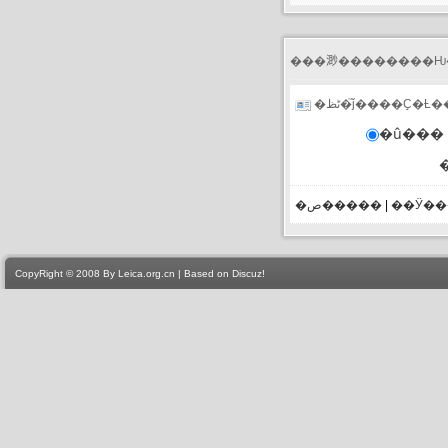
�ڻظ�֮ǰ����Ҫ�Ƚ
�û��� 
�ص�����
|
��Ӱ�
CopyRight © 2008 By Leica.org.cn | Based on Discuz!