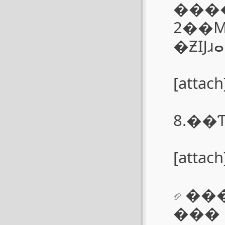
���
2��
�ƵĲɹⴰ
[attach
8.��
[attach
��
���