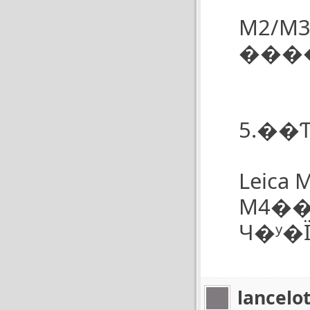
M2/
5.��
Leic
M4��
lancelo