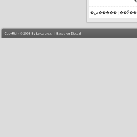
�ص�����
|
��Ӱ�
CopyRight © 2008 By Leica.org.cn | Based on Discuz!