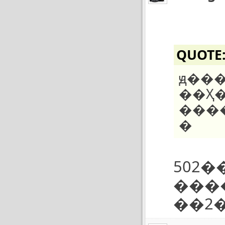
QUOTE
ԭ��
��Ҳ�
���
�
502���ڰ��ȫ���л���ǮĿǰ��9
���
��2