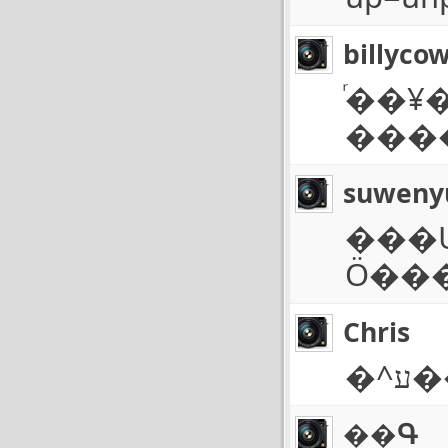
billyco
ͬ��
���
suweny
���Ʋ
Ӧ��
Chris
�
��Գ