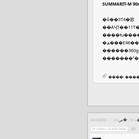
SUMMARIT-M 90
�ṹ��5Ƭ4�飻
��ȦҶƬ��11Ƭ
����Խ���
�ھ���E46��
������360
�������²�
����:
�����⹲�� 17 ���ظ� |
1/2
18 ITEMS / 30 PER PAGE