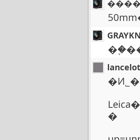
���
50mm
GRAYKN
��֪
lancelo
�Ͷ˾
Leica�᲻�ῼ��
�
up=unp