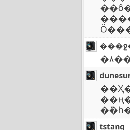
��ô
���
Ӧ���
���ջ
�۸�
dunesu
��Ҳ�
��ң
�ܽ�һ
tstang