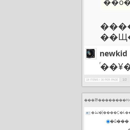
��ô�
���
��Щ
newkid
ͬ��¥
1/2
18 ITEMS / 30 PER PAGE
�ڻظ�֮ǰ����Ҫ�Ƚ
�û��� 