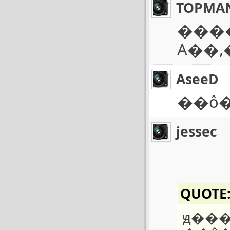
TOPMA
����
A��
AseeD
��ô�
jessec
QUOTE
ԭ��