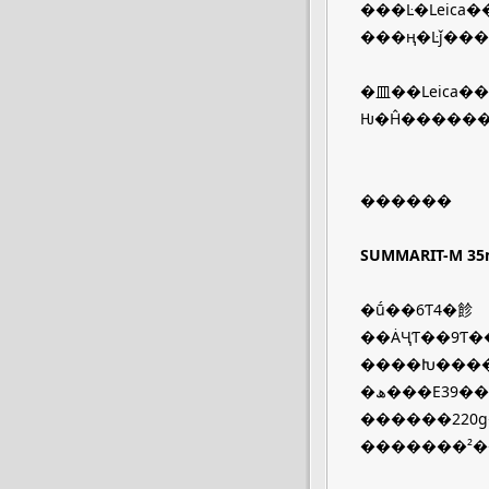
���Ŀ�Leica
�⽫��Leica��ʷ���״δ��ģ�Ƴ��Ͷ����ż�M���ھ�ͷ����Ȼ��һ�
Ƕ�Ĥ������
������
SUMMARIT-M 35
�ṹ��6Ƭ4�飻
��ȦҶƬ��9Ƭ�
����Խ����
�ھ���E39��
������220
�������²�