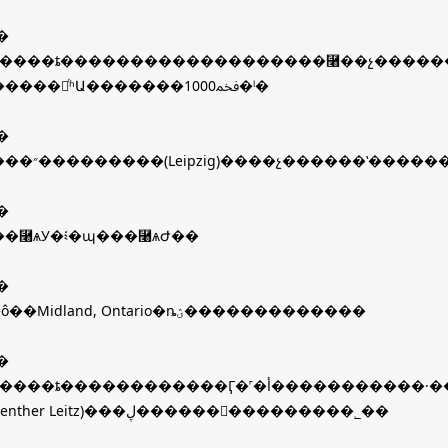
�
��������졣ͬʱԱ�������ﵽ1000�ˡ�
�
�⿨����״���������(Leipzig)����չ������ʽ����
�
�⿨ѧУ�༴�պ���⿨ѧԺ��
�
�ڼ��ô��Midland, Ontario�ȵؽ�������������
�
��(Guenther Leitz)���ڸ������󣬼���������˾��