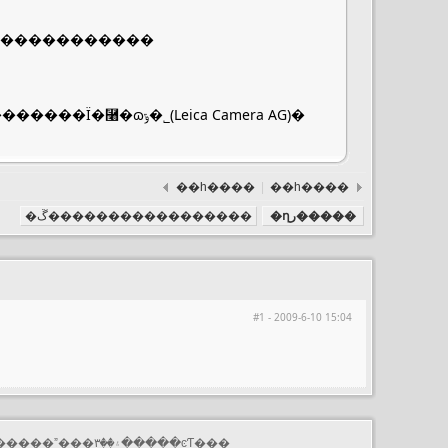
�������������
��һ����
|
��һ����
�ղر�����
�ڱ�����������������
#1 - 2009-6-10 15:04
���渺��������Ƕ���Ӱ�����Ĺ������������۽���û��ֽ���������ˮ���۽��۳�����ͼƬ���