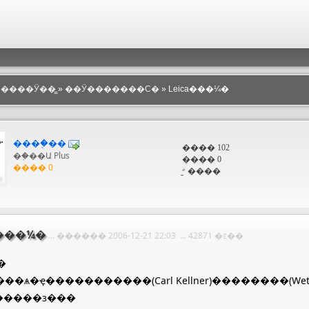
������Ӱ��̳
»
��Ӱ�������Ϲ�
» Leica���¼�
����֤��
���� 102
��֤��Ա Plus
���� 0
���� 0
״̬ ����
a���¼�
... ������ 2006-12-21 22:03 ... 42871 �ε��
�
���ѧ�ҿ�����������(Carl Kellner)��������(W
�����з���