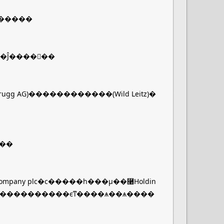
�������
�г��Ĵ������
���
nt Company plc�ϲ�����һ���µ��⿨Holdin
�����������ϵͳ����ѧ��ѧ����