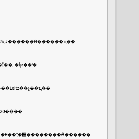
12λְԱ������Ӫ������ҵ��
��Ϊ��˾�ĺϻ��ˡ�
���Leitz��չ��ҵ��
20����
��˹�أ�����һ��ȥ�������Ķ��Ӷ�˹�أ����ȶ��������θ��׵�ְ־��������Ӫ������