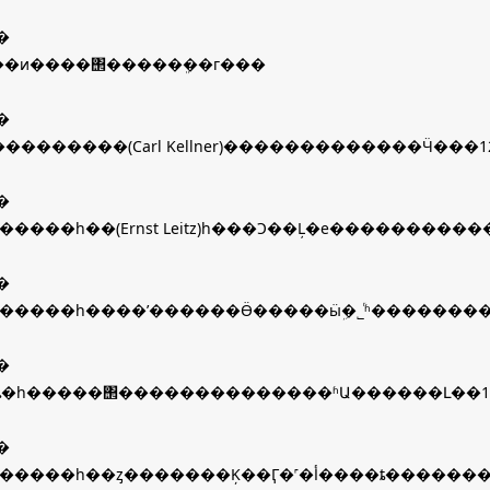
�
ν���ͷ����΢�����ܸ��г���
�
��������(Carl Kellner)�������������Ӵ���
�
��˹�أ�����һ��(Ernst Leitz)һ���Ͻ��Ļ�е���������
�
��˹�أ�����һ����ʼ������Ӫ�����ӹܹ�˾ͬʱ�������
�
ȵ�һ�����΢��������������ʱԱ������Լ��1
�