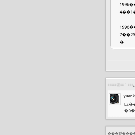
1996�
4��1
1996�
7��25���⿨�ɷ����޹�˾(Le
�
yuank
LZ
�ܺõ