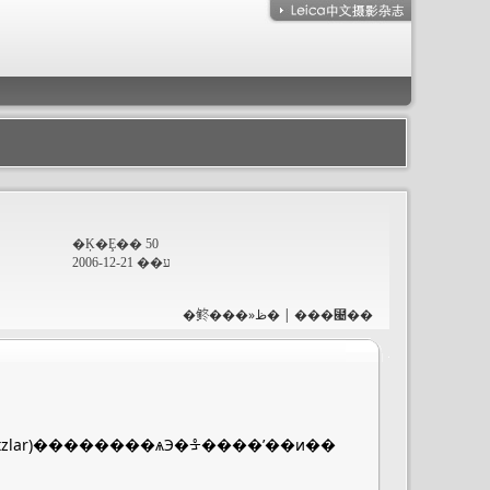
�Ķ�Ȩ�� 50
ע�� 2006-12-21
�鿴���»ظ�
|
���⹤��
etzlar)��������ѧЭ�ᡱ����ʼ��ͷ��