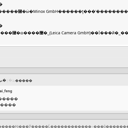
�
�����⿨�ӹ�Minox GmbH������ţ���ʼ������
�
ica Camera GmbH)��Ϊ���й�˾��������Ϊ�⿨�ɷݹ�˾(Leica Camera AG)�
�ص�����
�����⹲�� 1 ���ظ� |
ai_feng
������
�����