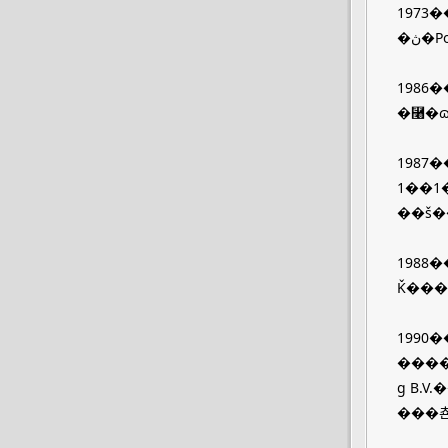
1973�
�ڽ
1986�
1987�
1��1�գ��⿨�ɷ����޹�˾��
��š�
1988�
Ǩ���
1990�
�����
g B.