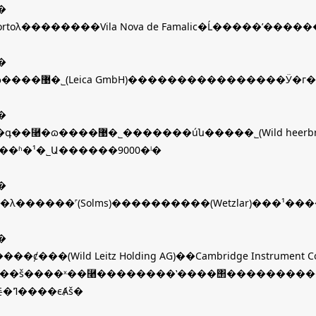
�
�Portoλ��������Vila Nova de Famalic�Ĺ�����ʼ���
�
�⿨�ɷ����޹�˾(Leica GmbH)����������������Ӱ
�
�����úն�����˾(Wild heerbrugg AG)������������(Wild Leitz)�
��ʱ�¹�˾Ա������9000�ˡ�
�
�λ������˹(Solms)����������(Wetzlar)���¹��
�
��ȼ���(Wild Leitz Holding AG)��Cambridge Instrume
V.���š����ˣ��⿨��������ʽ����΢��������
���쵼�ߣ����ϵȺš�