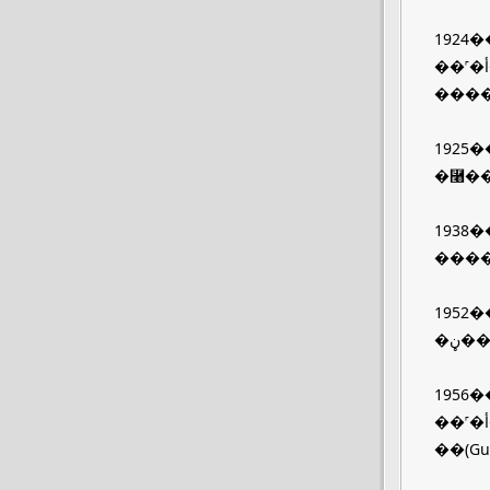
1924�
��˹�أ����ȶ�������������������⿨��չ��������˹�������ɿ�(Oskar Barnack)���
1925�
1938�
����
1952�
1956�
��˹�أ����ȶ������������Ӷ�˹�أ�����������·��ϣ������(Ludwig Leitz)�����أ���