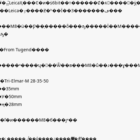
���Ͼ�ͷ�ṩ6bit��װ������Ȼ�۸񲢲����󡪡�ÿ֧��ͷ��װ��95ŷԪ���ң�������Ҫ�Ļ
ع�����Leica�ٷ����Ƶ�ʱ��Ϊ��3�������ڡ���
��M8�ü��Ƿ��֣�����ȫ���ԡ��ֹ���Ϊ��M�����ӡ
�ԡ�
�From Tugend����
�����ʶ����ʮ�ּ򵥣��Ѿ��в���M8�û��ɹ���ɣ���M
ri-Elmar-M 28-35-50
�35mm
У�50mm
ң�28mm
�ľ�ͷ������M8�б���ȷʶ��
�:
�����ڵ��û����޷����ػ�鿴����