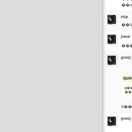
��
stzp
��λ
jiasai
��
gswzj
QUO
ԭ�
gswzj