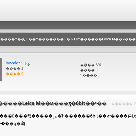
������Ӱ��̳
»
��Ӱ�������Ϲ�
» DIY���ֹ���Leica M��ͷ���
lancelot23
���� 680
����Ա
���� 0
���� 0
״̬ ����
��ֹ���Leica M��ͷ���ӡ�6bit��ʶ��
... ������ 20
��ص�֮һ����֧��6bit��ͷʶ����룬LeicaĿǰ��������M��ͷҲȫ�������
t����ģ�顣