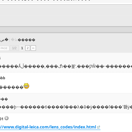
�ص�����
�����⹲�� 16 ���ظ� |
1/2
1
2
››
R PAGE
4
�������Ǻڰ���,�����ڵı��뷽ʽ.���ǷŴ��˵�����
obb
�������֬
���
01
://www.digital-leica.com/lens_codes/index.html