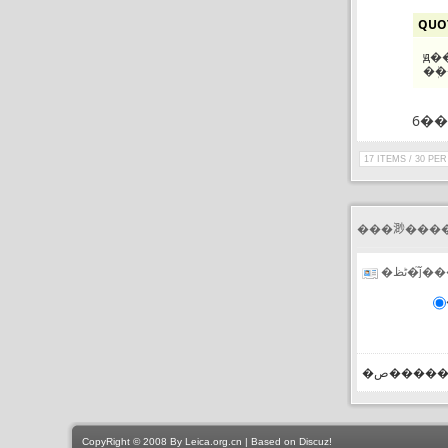
QUO
ԭ�
17 ITEMS / 30 PE
�ڻظ�֮
�ص����
CopyRight © 2008 By Leica.org.cn | Based on Discuz!