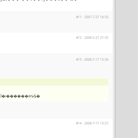
#11 - 2007-7-27 16:33
#12 - 2008-5-27 21:35
#13 - 2008-7-17 15:36
6����ľ���λ�ã�ÿ����ľ���ߴ磬ÿ�־�ͷ��Ӧ�ı������еȵȡ�
#14 - 2008-7-17 15:37