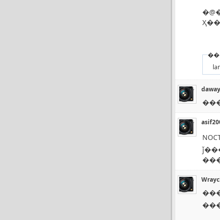
�@�
Ҳ�
��
la
daway
asif20
NOC
ǰ��
Wrayc
���
��