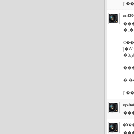
[
���
asif20
�Լ
С�ܴ
֮ǰ�
��
�l��
[
���
eyzhx
���
�Ұ�