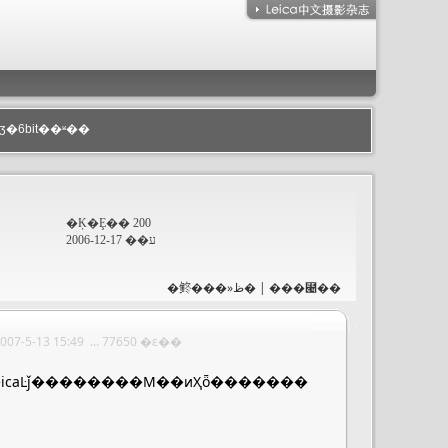
ӡ�6bit��ʶ��
�Ķ�Ȩ�� 200
ע�� 2006-12-17
�鿴���»ظ�
|
���⹤��
07-5-13 15:49 ... 77650 �ε��