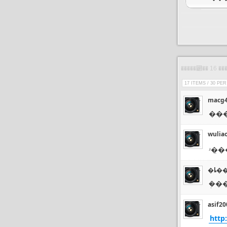
17 ITEMS / 30 PE
macg
wulia
ʴ�̣
�ȴ�
asif20
http