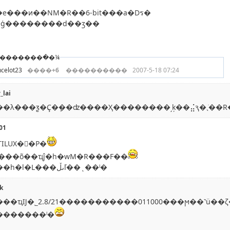
e���и��NM�R��6-bit���a�Dร�
�ģ��������d��ӡ��
��������ּ�¼
ncelot23
����
+6
����������
2007-5-18 07:24
_lai
01
TILUX��Ρ�
���õ��ҵĵ�һ�wM�R���F��
����һ�l�L���ںڵľ��ͺ��ˡ�
k
��ҵĲ�˾2.8/21�����������011000���ϻ��˺ü�
�������ˡ�