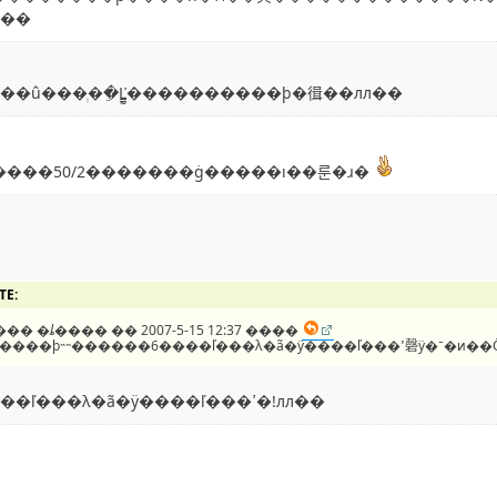
л��
��û���ְ��ֵĽ̳̰����������ϸ�㣬��лл��
����50/2�������ġ�����ı��룬�ɹ�
TE:
���
�ȴ����
�� 2007-5-15 12:37 ����
�ܲ�����ϸ˵˵������
6����ľ���λ�ã�ÿ����ľ���ߴ�!лл��