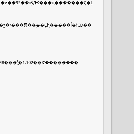
�ʶ���롱��ֻ��Ҫһ֧�����ĺ�ɫCD��
8���¹̼�1.102��Ҳʹ��������