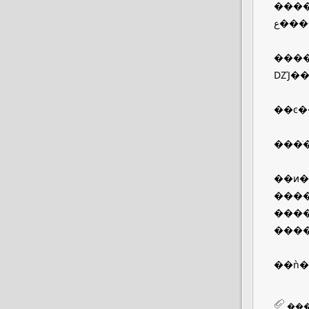
����֮�⣬LeicaҲ
����
ǱʾͿ�
��ͼ�
���ֹ
��ͷ��T
����
����
����
��ǹ�
���