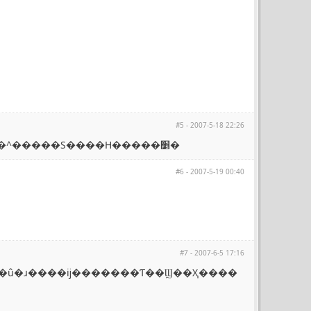
#5 - 2007-5-18 22:26
����λ���ƺ�Ҫ�ܾ��ʣ����Ҳ��������͵ķ��⣬ԇ�ˎׂ��R�^�����S����H�����׵�
#6 - 2007-5-19 00:40
#7 - 2007-6-5 17:16
�ζ�û�ɹ����ĳ�������Ƭ��Ϣ��Ҳ����