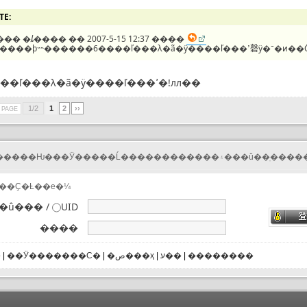
TE:
���
�ȴ����
�� 2007-5-15 12:37 ����
�ܲ�����ϸ˵˵������
6����ľ���λ�ã�ÿ����ľ���ߴ�!лл��
1/2
1
2
››
R PAGE
ǰ����Ҫ�Ƚ��е�¼
�û��� /
UID
����
�
|
��Ӱ�������Ϲ�
|
�ص���ҳ
|
ע��
|
��������