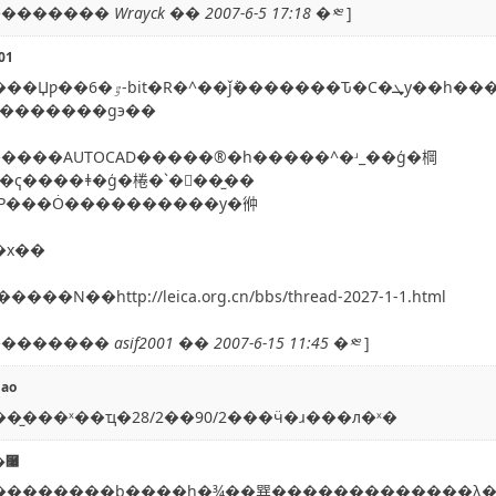
������ Wrayck �� 2007-6-5 17:18 �༭
]
01
��������g϶��
�����AUTOCAD�����®�һ�����^�ʴ_��ģ�棡
W·�ҁ����ǂ�ģ�棬�`���̫��
�úڹP���Ȯ����������y�㣡
�x��
����N��http://leica.org.cn/bbs/thread-2027-1-1.html
������ asif2001 �� 2007-6-15 11:45 �༭
]
iao
�̫���ˣ��ҵ�28/2��90/2���ӵ�ɹ���л�ˣ�
�⿨