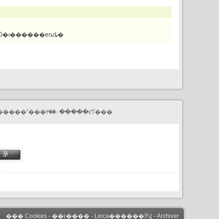
6����ľ���λ�ã�ÿ����ľ���ߴ磬ÿ�־�ͷ��Ӧ�ı������еȵȡ�
���渺��������Ƕ���Ӱ�����Ĺ������������۽���û��ֽ���������ˮ���۽��۳�����ͼƬ���
��� Cookies
-
��ϵ����
-
Leica������Ӱվ
-
Archiver