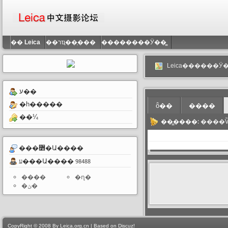
��
Leica
��רҵ��֤���
��������Ӱ��̳
Leica������Ӱ�
ע��
�һ�����
ȫ��
����
��¼
��̳����:
����̳��ָ���ķ�Χ�
���߻�Ա����
ע���Ա����
98488
����
�ղ�
�ݵ�
CopyRight © 2008 By Leica.org.cn | Based on Discuz!